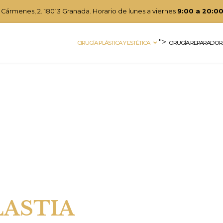
s Cármenes, 2. 18013 Granada
.
Horario de lunes a viernes
9:00 a 20:0
">
CIRUGÍA PLÁSTICA Y ESTÉTICA
CIRUGÍA REPARADOR
ASTIA