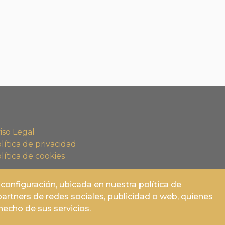
iso Legal
lítica de privacidad
lítica de cookies
configuración, ubicada en nuestra política de
artners de redes sociales, publicidad o web, quienes
echo de sus servicios.