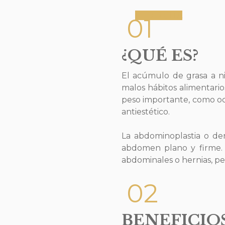
PEDIR CITA
01
¿QUÉ ES?
El acúmulo de grasa a n
malos hábitos alimentari
peso importante, como oc
antiestético.
La abdominoplastia o de
abdomen plano y firme. 
abdominales o hernias, pe
02
BENEFICIO