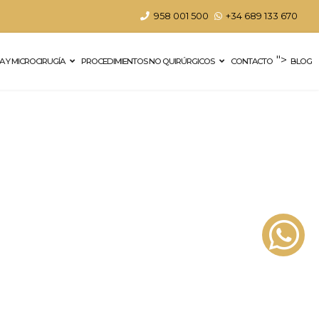
0
958 001 500
+34 689 133 670
">
A Y MICROCIRUGÍA
PROCEDIMIENTOS NO QUIRÚRGICOS
CONTACTO
BLOG