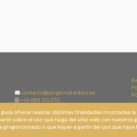
CONTACTO
Av
Po
contacto@sergiomahedero.es
Po
+34 689 133 670
Vithas Salud. Centro de Especialidades.
ara ofrecer realizar distintas finalidades mostradas la 
Plaza Ciudad de los Cármenes, 2. Granada.
tir sobre el uso que haga del sitio web con nuestros p
958 001 500
 proporcionado o que hayan a partir del uso que haya h