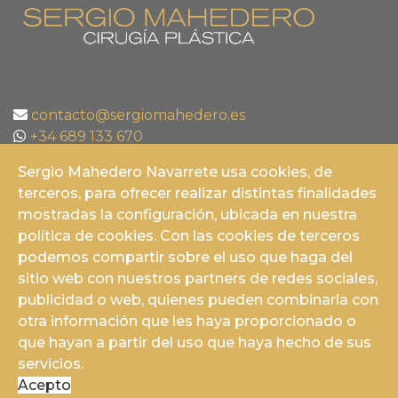
CONTACTO
contacto@sergiomahedero.es
+34 689 133 670
Vithas Salud. Centro de Especialidades.
Sergio Mahedero Navarrete usa cookies, de
Plaza Ciudad de los Cármenes, 2. Granada.
terceros, para ofrecer realizar distintas finalidades
958 001 500
mostradas la configuración, ubicada en nuestra
Aviso Legal
política de cookies. Con las cookies de terceros
Política de privacidad
podemos compartir sobre el uso que haga del
Política de cookies
sitio web con nuestros partners de redes sociales,
publicidad o web, quienes pueden combinarla con
otra información que les haya proporcionado o
que hayan a partir del uso que haya hecho de sus
servicios.
Acepto